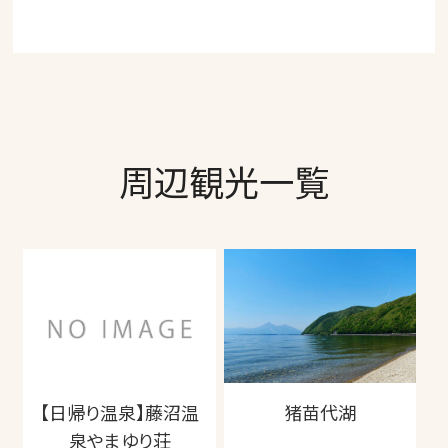
周辺観光一覧
【日帰り温泉】藤沼温
猪苗代湖
泉やまゆり荘